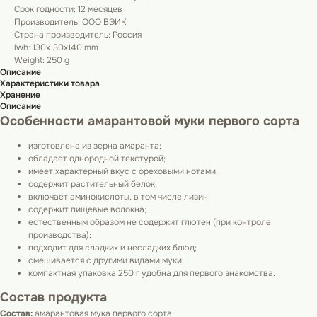
Срок годности: 12 месяцев
Производитель: ООО ВЭИК
Страна производитель: Россия
lwh: 130x130x140 mm
Weight: 250 g
Описание
Характеристики товара
Хранение
Описание
Особенности амарантовой муки первого сорта
изготовлена из зерна амаранта;
обладает однородной текстурой;
имеет характерный вкус с ореховыми нотами;
содержит растительный белок;
включает аминокислоты, в том числе лизин;
содержит пищевые волокна;
естественным образом не содержит глютен (при контроле
производства);
подходит для сладких и несладких блюд;
смешивается с другими видами муки;
компактная упаковка 250 г удобна для первого знакомства.
Состав продукта
Состав:
амарантовая мука первого сорта.