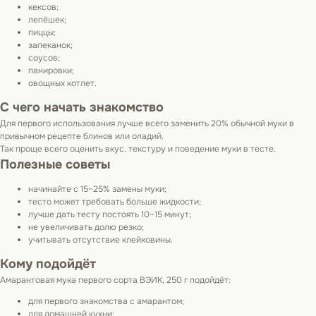
кексов;
лепёшек;
пиццы;
запеканок;
соусов;
панировки;
овощных котлет.
С чего начать знакомство
Для первого использования лучше всего заменить 20% обычной муки в
привычном рецепте блинов или оладий.
Так проще всего оценить вкус, текстуру и поведение муки в тесте.
Полезные советы
начинайте с 15–25% замены муки;
тесто может требовать больше жидкости;
лучше дать тесту постоять 10–15 минут;
не увеличивать долю резко;
учитывать отсутствие клейковины.
Кому подойдёт
Амарантовая мука первого сорта ВЭИК, 250 г подойдёт:
для первого знакомства с амарантом;
для домашней кухни;