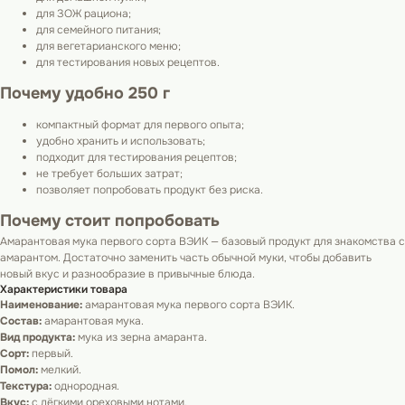
для ЗОЖ рациона;
для семейного питания;
для вегетарианского меню;
для тестирования новых рецептов.
Почему удобно 250 г
компактный формат для первого опыта;
удобно хранить и использовать;
подходит для тестирования рецептов;
не требует больших затрат;
позволяет попробовать продукт без риска.
Почему стоит попробовать
Амарантовая мука первого сорта ВЭИК — базовый продукт для знакомства с
амарантом. Достаточно заменить часть обычной муки, чтобы добавить
новый вкус и разнообразие в привычные блюда.
Характеристики товара
Наименование:
амарантовая мука первого сорта ВЭИК.
Состав:
амарантовая мука.
Вид продукта:
мука из зерна амаранта.
Сорт:
первый.
Помол:
мелкий.
Текстура:
однородная.
Вкус:
с лёгкими ореховыми нотами.